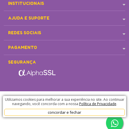
INSTITUCIONAIS
AJUDA E SUPORTE
REDES SOCIAIS
PAGAMENTO
SEGURANÇA
Pet Cães e Cia - Endereço: Avenida Tancredo Neves, 4895 - Castelo- Belo Horizonte/MG - CEP
Utilizamos cookies para melhorar a sua experiência no site. Ao continuar
31330472 | CNPJ: 06.878.489.0003-47. © 2021 Todos dos direitos reservados.
navegando, você concorda com a nossa
Política de Privacidade
.
concordar e fechar
Desenvolvido por