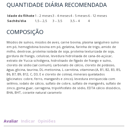
QUANTIDADE DIÁRIA RECOMENDADA
Idade do filhote
1 - 2 meses
3 - 4 meses
4 - 5 meses
6 - 12 meses
Sachês/dia
1,5 – 2,5
3 – 3,5
3,5 – 4
4
COMPOSIÇÃO
Miúdos de suínos, miúdos de aves, carne bovina, plasma sanguíneo suíno
em pó, hemoglobina bovina em pó, gelatina, farinha de trigo, amido de
milho, dextrose, proteína isolada de soja, proteína texturizada de soja,
gordura de frango, celulose, levedura hidrolisada de cana-de-açúcar,
extrato de Yucca schidigera, hidrolisado de fígado de frango e suíno,
cloreto de sódio (sal comum), carbonato de cálcio, cloreto de potássio,
água, glicina, taurina, DL-metionina, L-carnitina, vitaminas (A, B1, B2, B3, B5,
B6, B7, B9, B12, C, D3, E e cloreto de colina), minerais quelatados
(glicinatos: cobre, ferro, manganês e zinco), levedura enriquecida com
selênio, iodato de cálcio, sulfato de cobre, sulfato de manganês, sulfato de
zinco, goma guar, carragena, tripolifosfato de sódio, EDTA cálcio dissódico,
BHA, BHT, corante natural caramelo
Avaliar
Indicar
Opiniões