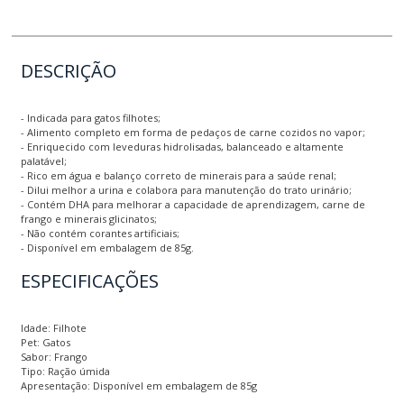
DESCRIÇÃO
- Indicada para gatos filhotes;
- Alimento completo em forma de pedaços de carne cozidos no vapor;
- Enriquecido com leveduras hidrolisadas, balanceado e altamente
palatável;
- Rico em água e balanço correto de minerais para a saúde renal;
- Dilui melhor a urina e colabora para manutenção do trato urinário;
- Contém DHA para melhorar a capacidade de aprendizagem, carne de
frango e minerais glicinatos;
- Não contém corantes artificiais;
- Disponível em embalagem de 85g.
ESPECIFICAÇÕES
Idade: Filhote
Pet: Gatos
Sabor: Frango
Tipo: Ração úmida
Apresentação: Disponível em embalagem de 85g