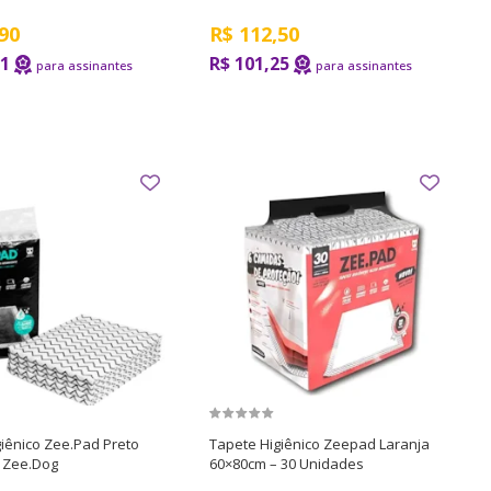
90
R$
112,50
21
R$ 101,25
iênico Zee.Pad Preto
Tapete Higiênico Zeepad Laranja
 Zee.Dog
60×80cm – 30 Unidades