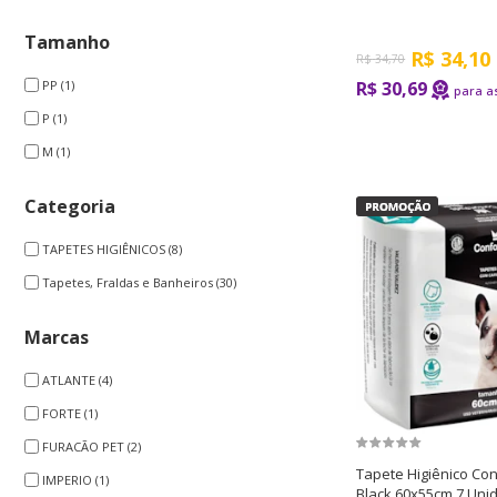
Tamanho
R$
34,10
R$
34,70
R$ 30,69
PP
(1)
P
(1)
M
(1)
Categoria
TAPETES HIGIÊNICOS
(8)
Tapetes, Fraldas e Banheiros
(30)
Marcas
ATLANTE
(4)
FORTE
(1)
FURACÃO PET
(2)
Tapete Higiênico Co
IMPERIO
(1)
Black 60x55cm 7 Uni