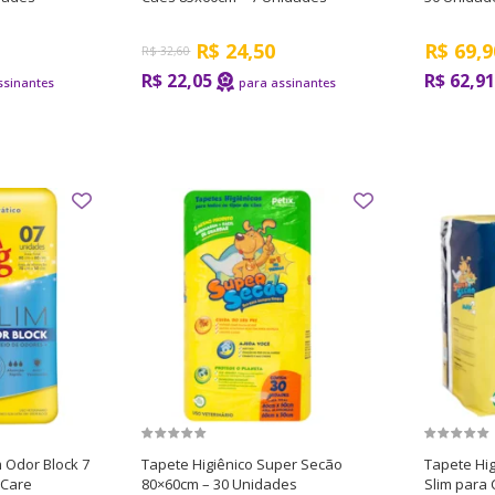
R$
24,50
R$
69,9
R$
32,60
R$ 22,05
R$ 62,91
m Odor Block 7
Tapete Higiênico Super Secão
Tapete Hi
 Care
80×60cm – 30 Unidades
Slim para