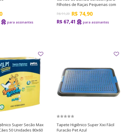
Filhotes de Raças Pequenas com
30 Unidades
0
R$
74,90
R$
91,20
R$ 67,41
giênico Super Secão Max
Tapete Higiênico Super Xixi Fácil
 Cães 50 Unidades 80x60
Furacão Pet Azul