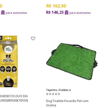
0
R$
162,50
R$ 146,25
Tapetes, Fraldas e
Banheiros
IGIENICOS DUO DIA
UND)(80X60)(70X50)
Dog Toalete Furacão Pet com
Grama