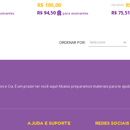
R$
105,00
R
R$
90,65
R$ 94,50
R$ 75,51
ORDENAR POR:
es e Cia.
É um prazer ter você aqui! Abaixo preparamos materiais para te ajud
AJUDA E SUPORTE
REDES SOCIAIS