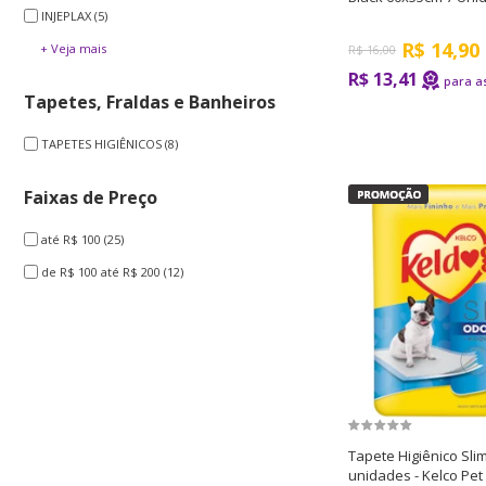
INJEPLAX
(5)
R$
14,90
+ Veja mais
R$
16,00
R$ 13,41
Tapetes, Fraldas e Banheiros
TAPETES HIGIÊNICOS
(8)
Faixas de Preço
até R$ 100
(25)
de R$ 100 até R$ 200
(12)
Tapete Higiênico Sli
unidades - Kelco Pet