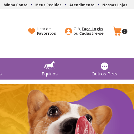
Minha Conta
Meus Pedidos
Atendimento
Nossas Lojas
Lista de
Olá,
Faça Login
0
Favoritos
Cadastre-se
s
Equinos
Outros Pets