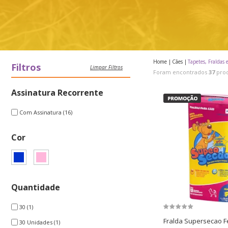
Home
Cães
Tapetes, Fraldas 
Filtros
Limpar Filtros
Foram encontrados
37
prod
Assinatura Recorrente
Com Assinatura
(16)
Cor
Quantidade
30
(1)
Fralda Supersecao 
30 Unidades
(1)