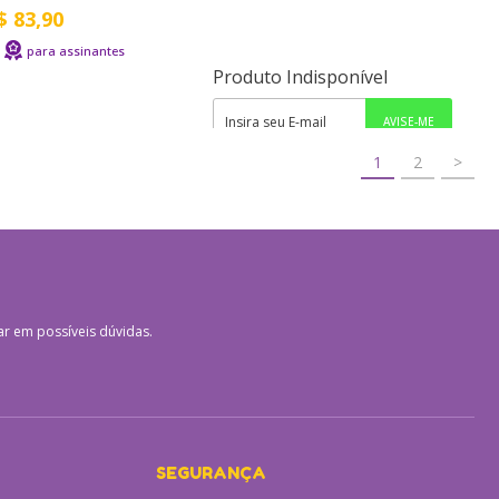
$
83,90
Produto Indisponível
1
2
>
ar em possíveis dúvidas.
SEGURANÇA