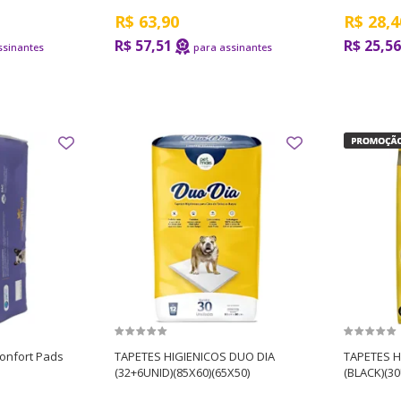
R$
63,90
R$
28,4
R$ 57,51
R$ 25,56
Confort Pads
TAPETES HIGIENICOS DUO DIA
TAPETES H
(32+6UNID)(85X60)(65X50)
(BLACK)(30