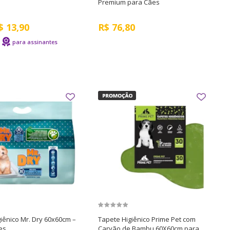
Premium para Cães
$
13,90
R$
76,80
iênico Mr. Dry 60x60cm –
Tapete Higiênico Prime Pet com
es
Carvão de Bambu 60X60cm para