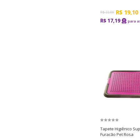
R$
19,10
R$
22,00
R$ 17,19
Tapete Higiênico Supe
Furacão Pet Rosa