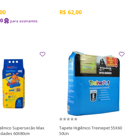
00
R$
62,00
70
giênico Supersecão Max
Tapete Higiênico Treinepet 55X60
idades 60X80cm
50Un