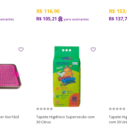
R$
116,90
R$
153,
R$ 105,21
R$ 137,
r Xixi Fácil
Tapete Higiênico Supersecão com
Tapete Hi
30 Citrus
com 30 Un