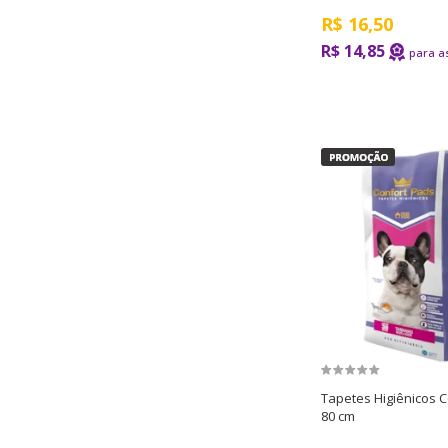
R$
16,50
R$ 14,85
Tapetes Higiênicos 
80 cm