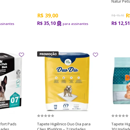
Natur Pets
R$
39,00
R
R$
15,10
R$ 35,10
R$ 12,51
nfort Pads
Tapete Higiênico Duo Dia para
Tapete Hig
dades
Cães 85x60cm – 7 Unidades
30 Unidad