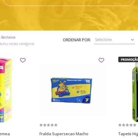
e Banheiros
ORDENAR POR:
utos nesta categoria
Femea
Fralda Supersecao Macho
Tapete Hig