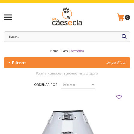
0
Home
Cães
Acessórios
Filtros
Limpar Filtros
Foram encontrados
12
produtos nesta categoria
ORDENAR POR: