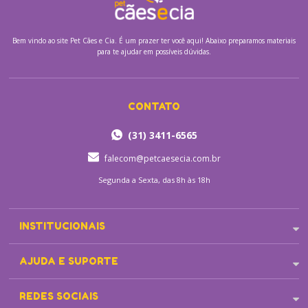
Bem vindo ao site
Pet Cães e Cia.
É um prazer ter você aqui! Abaixo preparamos materiais
para te ajudar em possíveis dúvidas.
CONTATO
(31) 3411-6565
falecom@petcaesecia.com.br
Segunda a Sexta, das 8h às 18h
INSTITUCIONAIS
AJUDA E SUPORTE
REDES SOCIAIS