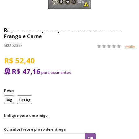
Ração Golden Special para Gatos Adultos Sabor
Frango e Carne
SKU 52387
Avalie
R$ 52,40
R$ 47,16
Peso
3Kg
10,1 kg
Indique para um amigo
Consulte frete e prazo de entrega