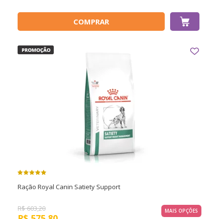
COMPRAR
Ração Royal Canin Satiety Support
R$
603,20
MAIS OPÇÕES
R$
575,80