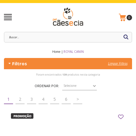
0
Home
ROYAL CANIN
Filtros
Limpar Filtros
Foram encontrados
139
produtos nesta categoria
ORDENAR POR:
1
2
3
4
5
6
>