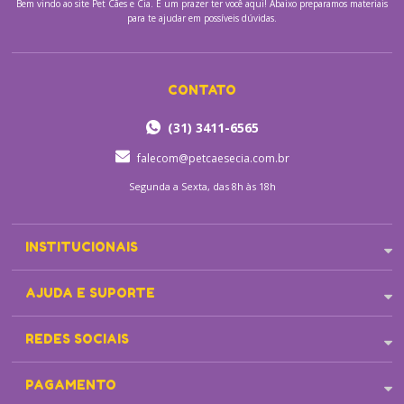
Bem vindo ao site
Pet Cães e Cia.
É um prazer ter você aqui! Abaixo preparamos materiais
para te ajudar em possíveis dúvidas.
CONTATO
(31) 3411-6565
falecom@petcaesecia.com.br
Segunda a Sexta, das 8h às 18h
INSTITUCIONAIS
AJUDA E SUPORTE
REDES SOCIAIS
PAGAMENTO