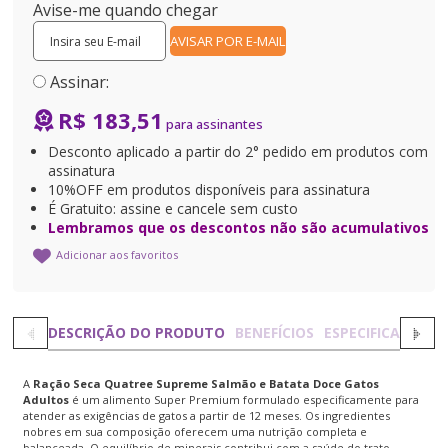
Avise-me quando chegar
Assinar:
R$ 183,51
Desconto aplicado a partir do 2° pedido em produtos com
assinatura
10%OFF em produtos disponíveis para assinatura
É Gratuito: assine e cancele sem custo
Lembramos que os descontos não são acumulativos
Adicionar aos favoritos
DESCRIÇÃO DO PRODUTO
BENEFÍCIOS
ESPECIFICAÇÕES
A
Ração Seca Quatree Supreme Salmão e Batata Doce Gatos
Adultos
é um alimento Super Premium formulado especificamente para
atender as exigências de gatos a partir de 12 meses. Os ingredientes
nobres em sua composição oferecem uma nutrição completa e
balanceada. O equilíbrio de minerais contribui com a saúde do trato