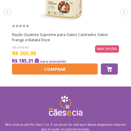
Ração Quatree Supreme para Gatos Castrados Sabor
Frango e Batata Doce
R$
209,90
MAIS OPÇÕES
R$
205,90
R$ 185,31
COMPRAR
Bem vindo ao site
Pet Cães e Cia.
É um prazer ter você aqui! Abaixo preparamos materiais
para te ajudar em possíveis dúvidas.