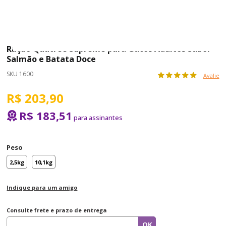
Ração Quatree Supreme para Gatos Adultos Sabor
Salmão e Batata Doce
SKU 1600
Avalie
R$ 203,90
R$ 183,51
Peso
2,5kg
10,1kg
Indique para um amigo
Consulte frete e prazo de entrega