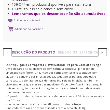
10%OFF em produtos disponíveis para assinatura
É Gratuito: assine e cancele sem custo
Lembramos que os descontos não são acumulativos
Adicionar aos favoritos
DESCRIÇÃO DO PRODUTO
BENEFÍCIOS
ESPECIFICAÇÕES
O
Antipulgas e Carrapatos Biovet Defend Pro para Cães até 10 Kg
é
um ectoparasiticida elaborado com fórmula exclusiva: piriproxifen
vinculado com fipronil. A junção dos componentes é responsável por
ajudar no controle das infestações causadas pelos parasitas (pulgas e
carrapatos), pelo fato de agir de forma indireta na inibição, também o
ciclo ambiente que eles se desenvolvem. Você tutor ficará mais tranquilo,
pois seu amiguinho estará protegido contra as criaturinhas indesejáveis
que possam incomodá-lo.
- O produto pode manter o pet livre de pulgas por até 56 dias e carrapatos
por 35 dias;
- Conta com alta eficiência após 48 horas de administração;
- Indicado para cães de todas as idades com o peso até 10 Kg;