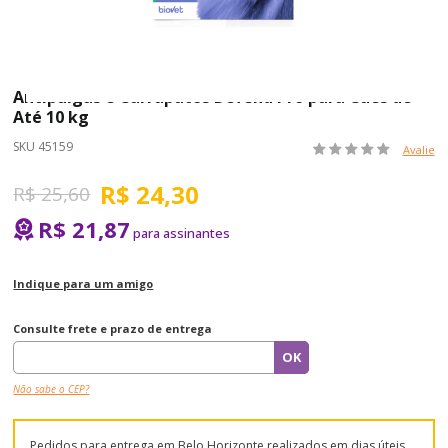
Antipulgas e Carrapatos Defend Pro para Cães de
Até 10 kg
SKU 45159
Avalie
R$ 24,30
R$ 25,60
R$ 21,87
Indique para um amigo
Consulte frete e prazo de entrega
Não sabe o CEP?
Pedidos para entrega em Belo Horizonte realizados em dias úteis,