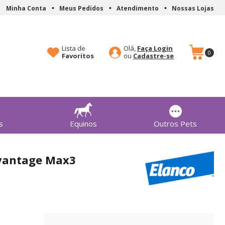
Minha Conta
Meus Pedidos
Atendimento
Nossas Lojas
Lista de
Olá,
Faça Login
0
Favoritos
Cadastre-se
s
Equinos
Outros Pets
dvantage Max3