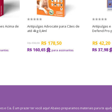
es Acima de
Antipulgas Advocate para Cães de
Antipulgas e
até 4kg 0,4ml
Defend Pro p
R$
178,50
R$
42,20
R$
198,90
R$ 160,65
R$ 37,98
es e Cia.
É um prazer ter você aqui! Abaixo preparamos materiais para te ajud