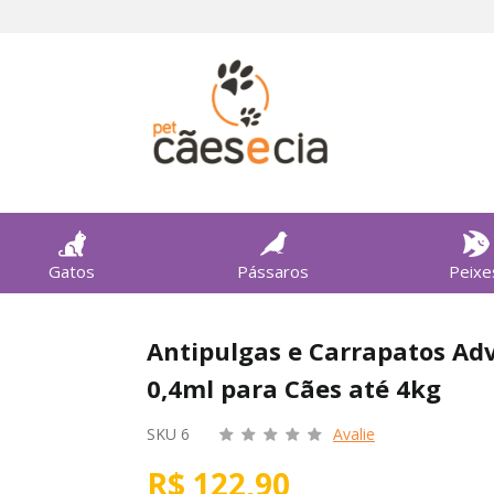
Gatos
Pássaros
Peixe
Antipulgas e Carrapatos A
0,4ml para Cães até 4kg
SKU 6
Avalie
R$ 122,90