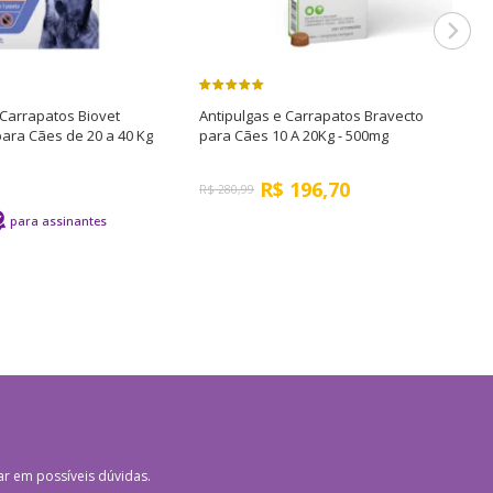
 Carrapatos Biovet
Antipulgas e Carrapatos Bravecto
A
ara Cães de 20 a 40 Kg
para Cães 10 A 20Kg - 500mg
p
R$
196,70
R$
280,99
R
ar em possíveis dúvidas.