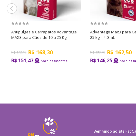
Antipulgas e Carrapatos Advantage
Advantage Max3 para Cã
MAX3 para Cães de 10 a 25 Kg
25 kg – 4,0 mL
R$
168,30
R$
162,50
R$
172,10
R$
180,40
R$ 151,47
R$ 146,25
Bem vindo ao site
Pet Cã