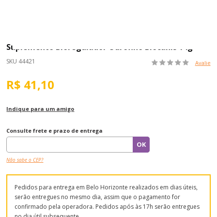
Suplemento Bioregulador Ourofino Biocanis 14g
SKU 44421
Avalie
R$ 41,10
Indique para um amigo
Consulte frete e prazo de entrega
Não sabe o CEP?
Pedidos para entrega em Belo Horizonte realizados em dias úteis,
serão entregues no mesmo dia, assim que o pagamento for
confirmado pela operadora. Pedidos após às 17h serão entregues
no dia útil subsequente.