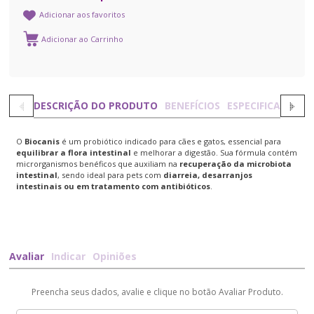
Adicionar aos favoritos
DESCRIÇÃO DO PRODUTO
BENEFÍCIOS
ESPECIFICAÇÕES
O
Biocanis
é um probiótico indicado para cães e gatos, essencial para
equilibrar a flora intestinal
e melhorar a digestão. Sua fórmula contém
microrganismos benéficos que auxiliam na
recuperação da microbiota
intestinal
, sendo ideal para pets com
diarreia, desarranjos
intestinais ou em tratamento com antibióticos
.
Avaliar
Indicar
Opiniões
Preencha seus dados, avalie e clique no botão Avaliar Produto.