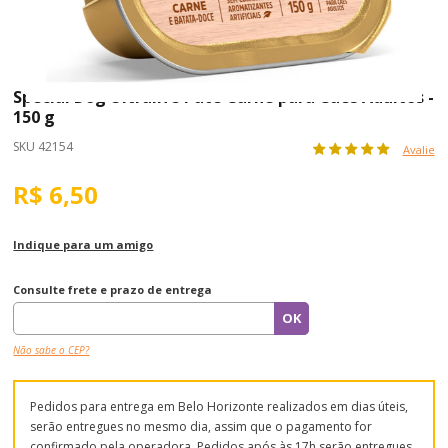
Special Dog Ultralife Patê Carne para Cães Adultos -
150 g
SKU 42154
Avalie
R$ 6,50
Indique para um amigo
Consulte frete e prazo de entrega
Não sabe o CEP?
Pedidos para entrega em Belo Horizonte realizados em dias úteis,
serão entregues no mesmo dia, assim que o pagamento for
confirmado pela operadora. Pedidos após às 17h serão entregues