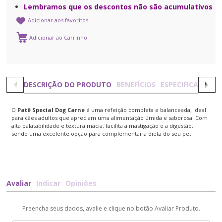
Lembramos que os descontos não são acumulativos
Adicionar aos favoritos
DESCRIÇÃO DO PRODUTO
BENEFÍCIOS
ESPECIFICAÇÕES
O
Patê Special Dog Carne
é uma refeição completa e balanceada, ideal
para cães adultos que apreciam uma alimentação úmida e saborosa. Com
alta palatabilidade e textura macia, facilita a mastigação e a digestão,
sendo uma excelente opção para complementar a dieta do seu pet.
Avaliar
Indicar
Opiniões
Preencha seus dados, avalie e clique no botão Avaliar Produto.