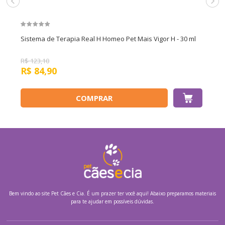
Sistema de Terapia Real H Homeo Pet Mais Vigor H - 30 ml
R$
123,10
R$
84,90
COMPRAR
Bem vindo ao site
Pet Cães e Cia.
É um prazer ter você aqui! Abaixo preparamos materiais
para te ajudar em possíveis dúvidas.