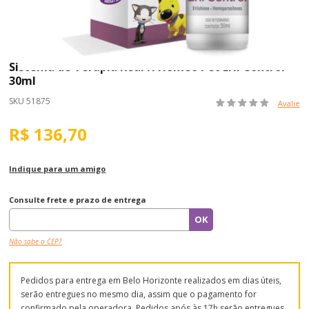
Sistema de Terapia Real H Homeo Pet Erli Control
30ml
SKU 51875
Avalie
R$ 136,70
Indique para um amigo
Consulte frete e prazo de entrega
Não sabe o CEP?
Pedidos para entrega em Belo Horizonte realizados em dias úteis,
serão entregues no mesmo dia, assim que o pagamento for
confirmado pela operadora. Pedidos após às 17h serão entregues