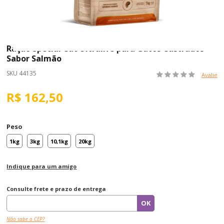
Ração Special Cat Ultralife para Gatos Castrados
Sabor Salmão
SKU 44135
Avalie
R$ 162,50
Peso
1kg
3kg
10,1kg
20kg
Indique para um amigo
Consulte frete e prazo de entrega
Não sabe o CEP?