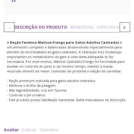
DESCRIÇÃO DO PRODUTO
BENEFÍCIOS
ESPECIFICAÇÕES
A
Ração Farmina Matisse Frango para Gatos Adultos Castrados
é
um alimento completo e balanceado desenvolvido especialmente para
atender as necessidades de gatos castrados. A castração traz mudanças
importantes no metabolismo do gato e uma dieta adequada se faz
necessária. Por esse motivo, Matisse Castrados Frango foi formulada para
auxiliar no controle do peso e, ao mesmo tempo, manter a massa
muscular através de maior conteúdo de proteína e adição de carnitina.
- Ração premium indicada para gatos adultos castrados.
- Melhora o brilho da pelagem.
- Alta digestibilidade, rica em Taurina.
- Controla o pH urinário;
- Este produto possui Satisfação Garantida. Saiba mais abaixo na descrição.
Avaliar
Indicar
Opiniões