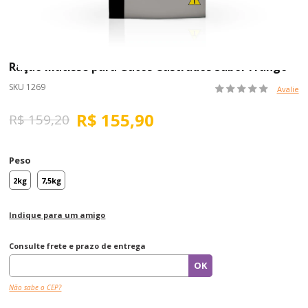
Ração Matisse para Gatos Castrados Sabor Frango
SKU 1269
Avalie
R$ 155,90
R$ 159,20
Peso
2kg
7,5kg
Indique para um amigo
Consulte frete e prazo de entrega
Não sabe o CEP?