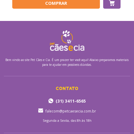
COMPRAR
Bem vindo ao site
Pet Cães e Cia.
É um prazer ter você aqui! Abaixo preparamos materiais
para te ajudar em possíveis dúvidas.
CONTATO
(31) 3411-6565
falecom@petcaesecia.com.br
Segunda a Sexta, das 8h às 18h