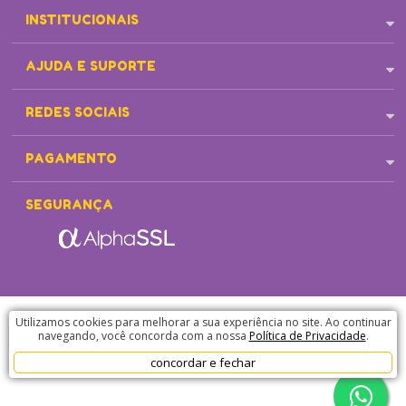
INSTITUCIONAIS
AJUDA E SUPORTE
REDES SOCIAIS
PAGAMENTO
SEGURANÇA
Pet Cães e Cia - Endereço: Avenida Tancredo Neves, 4895 - Castelo- Belo Horizonte/MG - CEP
Utilizamos cookies para melhorar a sua experiência no site. Ao continuar
31330472 | CNPJ: 06.878.489.0003-47. © 2021 Todos dos direitos reservados.
navegando, você concorda com a nossa
Política de Privacidade
.
concordar e fechar
Desenvolvido por