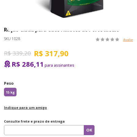
Ração Cibau para Cães Filhotes de Porte Médio
SKU 1028
Avalie
R$ 317,90
R$ 339,20
R$ 286,11
Peso
15 kg
Indique para um amigo
Consulte frete e prazo de entrega