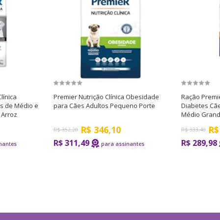
línica
Premier Nutrição Clínica Obesidade
Ração Premie
s de Médio e
para Cães Adultos Pequeno Porte
Diabetes Cãe
 Arroz
Médio Grand
R$
346,10
R$
R$
352,20
R$
333,40
R$ 311,49
R$ 289,98