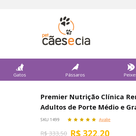
Gatos
Pássaros
Peixe
Premier Nutrição Clínica Re
Adultos de Porte Médio e G
SKU 1499
Avalie
R$ 322,20
R$ 333,50