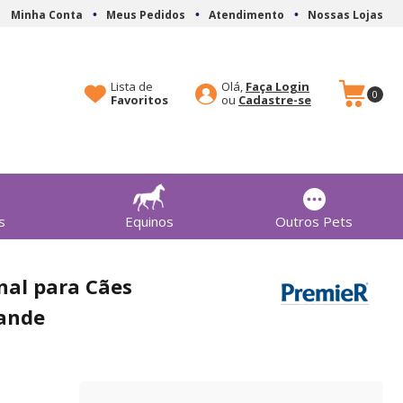
Minha Conta
Meus Pedidos
Atendimento
Nossas Lojas
Lista de
Olá,
Faça Login
0
Favoritos
Cadastre-se
s
Equinos
Outros Pets
nal para Cães
rande