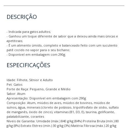
DESCRIÇÃO
- Indicada para gatos adultos;
- Ganhou um toque diferente de sabor que a deixou ainda mais únicas e
apetitosas;
- É um alimento úmido, completo e balanceado feito com um suculento
patê cozido no vapor para o seu bichano;
- Disponível em embalagem com 290g.
ESPECIFICAÇÕES
Idade: Filhote, Sênior e Adulto
Pet: Gatos
Porte de Raça: Pequeno, Grande e Médio
Sabor: Atum
Apresentação: Disponível em embalagem com 290g
Composição: Atum, miúdos de aves, miúdos de bovinos, miúdos de
suínos, água, minerais (cloreto de potássio, tripolifosfato de sódio, sulfato
de manganês, óxido de zinco), vitaminas (B1, D3, E), taurina, gelificante,
palatabilizante, corantes
Níveis de Garantia: Umidade (máx.) 840 g/kg (84%) Proteína Bruta (mín.) 80
g/kg (8%) Extrato Etéreo (mín.) 30 g/kg (3%) Matéria Fibrosa (máx.) 20 g/kg