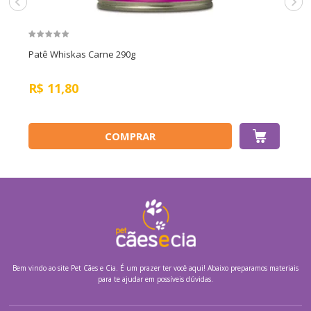
Patê Whiskas Carne 290g
R$
11,80
COMPRAR
Bem vindo ao site
Pet Cães e Cia.
É um prazer ter você aqui! Abaixo preparamos materiais
para te ajudar em possíveis dúvidas.