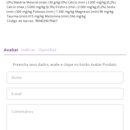
(2%) Matéria Mineral (máx.) 30 g/kg (3%) Cálcio (mín.) 2.000 mg/kg (0,2%)
Cálcio (máx.) 5.000 mg/kg (0,5%) Fósforo (mín.) 2.000 mg/kg (0,2%) Sódio
(mín.) 500 mg/kg Potássio (mín.) 1.360 mg/kg Magnésio (mín) 98 mg/kg
Taurina (mín) 615 mg/kg Metionina (mín) 366 mg/kg
Código de barras: 7896029079607
Avaliar
Indicar
Opiniões
Preencha seus dados, avalie e clique no botão Avaliar Produto.