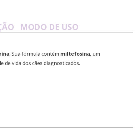
ÇÃO
MODO DE USO
nina
. Sua fórmula contém
miltefosina
, um
e de vida dos cães diagnosticados.