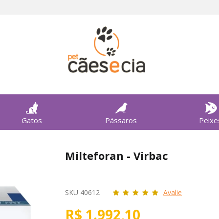
Gatos
Pássaros
Peixe
Milteforan - Virbac
SKU 40612
Avalie
R$ 1.992,10