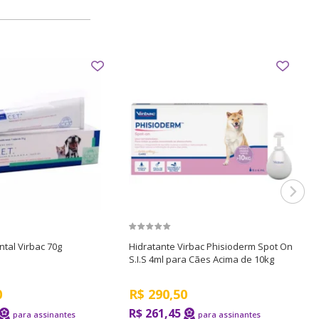
ntal Virbac 70g
Hidratante Virbac Phisioderm Spot On
S
S.I.S 4ml para Cães Acima de 10kg
p
0
R$
290,50
R
R$ 261,45