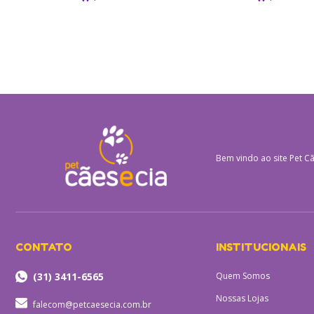
Bem vindo ao site
Pet Cã
CONTATO
INSTITUCIONAIS
(31) 3411-6565
Quem Somos
Nossas Lojas
falecom@petcaesecia.com.br