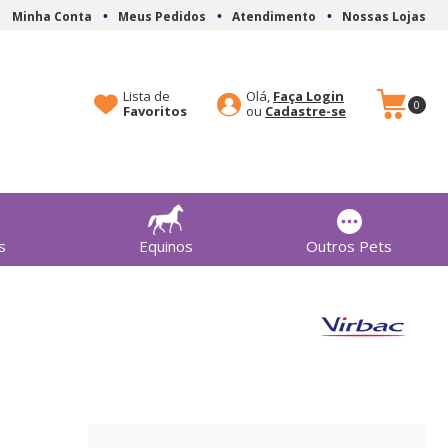
Minha Conta
Meus Pedidos
Atendimento
Nossas Lojas
Lista de
Olá,
Faça Login
0
Favoritos
Cadastre-se
s
Equinos
Outros Pets