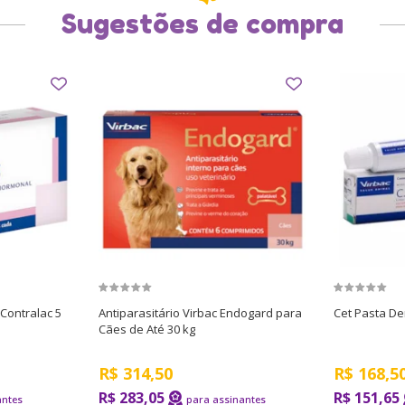
Sugestões de compra
 Contralac 5
Antiparasitário Virbac Endogard para
Cet Pasta De
Cães de Até 30 kg
R$
314,50
R$
168,5
R$ 283,05
R$ 151,65