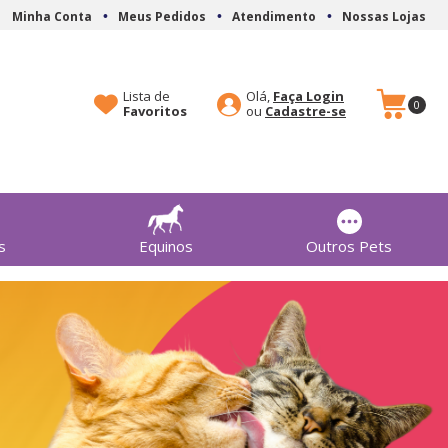
Minha Conta
Meus Pedidos
Atendimento
Nossas Lojas
Lista de
Olá,
Faça Login
0
Favoritos
Cadastre-se
s
Equinos
Outros Pets