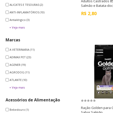
Adultos Castrados 8
ALICATES E TESOURAS
(2)
Salmão e Batata-do
R$
2,80
ANTI-INFLAMATÓRIOS
(10)
Antialérgico
(3)
+ Veja mais
Marcas
A VETERINARIA
(11)
ADIMAX PET
(23)
AGENER
(19)
AGRODOG
(11)
ATLANTE
(10)
+ Veja mais
Acessórios de Alimentação
Ração Golden para 
Bebedouro
(1)
Sabor Salmão