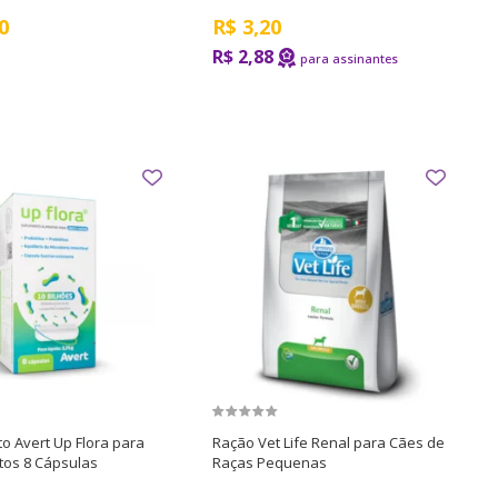
0
R$
3,20
R$ 2,88
o Avert Up Flora para
Ração Vet Life Renal para Cães de
tos 8 Cápsulas
Raças Pequenas