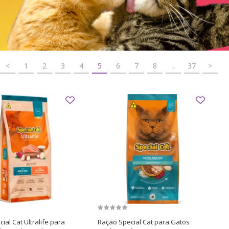
<
1
2
3
4
5
6
7
8
...
37
>
ial Cat Ultralife para
Ração Special Cat para Gatos