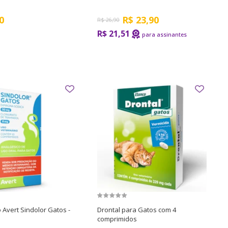
0
R$
23,90
R$
26,90
R$ 21,51
 Avert Sindolor Gatos -
Drontal para Gatos com 4
comprimidos