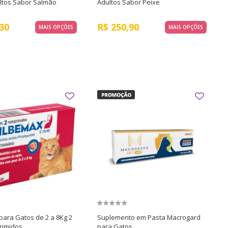
ltos Sabor Salmão
Adultos Sabor Peixe
30
R$
250,90
MAIS OPÇÕES
MAIS OPÇÕES
para Gatos de 2 a 8Kg 2
Suplemento em Pasta Macrogard
rimidos
para Gatos