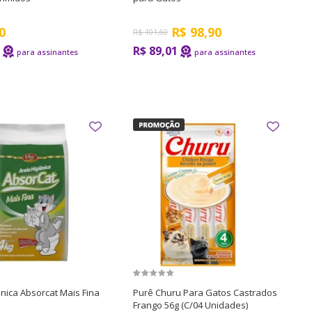
0
R$
98,90
R$
101,60
R$ 89,01
ênica Absorcat Mais Fina
Purê Churu Para Gatos Castrados
Frango 56g (C/04 Unidades)