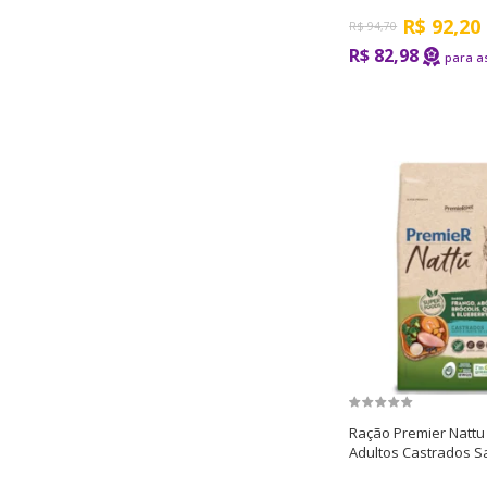
R$
92,20
R$
94,70
R$ 82,98
Ração Premier Nattu
Adultos Castrados 