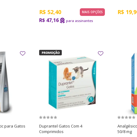
R$
52,40
R$
19,9
MAIS OPÇÕES
R$ 47,16
tic para Gatos
Duprantel Gatos Com 4
Analgésico
Comprimidos
50/8 mg