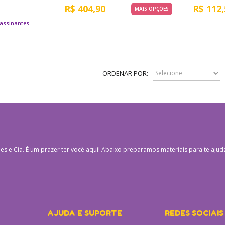
R$
404,90
R$
112,
MAIS OPÇÕES
ORDENAR POR:
es e Cia.
É um prazer ter você aqui! Abaixo preparamos materiais para te ajud
AJUDA E SUPORTE
REDES SOCIAIS