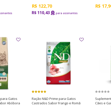
R$
122,70
R$
17,9
R$ 110,43
 para Gatos
Ração N&D Prime para Gatos
Suplement
Sabor Abóbora
Castrados Sabor Frango e Romã
Cães e Ga