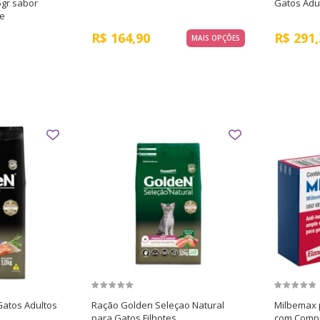
5gr sabor
Gatos Adu
ce
R$
164,90
R$
291,
MAIS OPÇÕES
Gatos Adultos
Ração Golden Seleçao Natural
Milbemax 
para Gatos Filhotes
com Comp