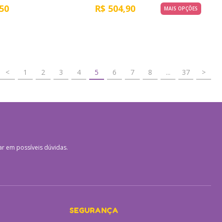
50
R$
504,90
MAIS OPÇÕES
<
1
2
3
4
5
6
7
8
...
37
>
ar em possíveis dúvidas.
SEGURANÇA