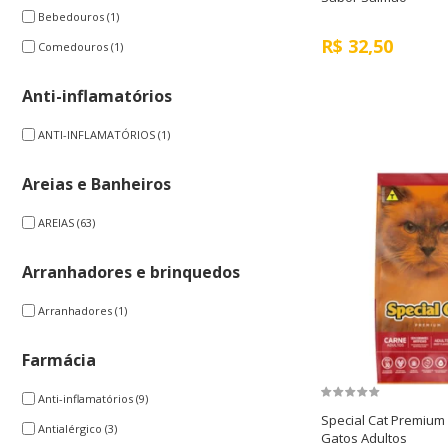
Bebedouros
(1)
R$
32,50
Comedouros
(1)
Anti-inflamatórios
ANTI-INFLAMATÓRIOS
(1)
Areias e Banheiros
AREIAS
(63)
Arranhadores e brinquedos
Arranhadores
(1)
Farmácia
Anti-inflamatórios
(9)
Special Cat Premium
Antialérgico
(3)
Gatos Adultos