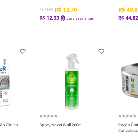
R$
13,70
R$
49,8
R$
18,90
R$ 12,33
R$ 44,82
ão Clínica
Spray Noxxi Wall 200ml
Ração Úmid
Convalesc