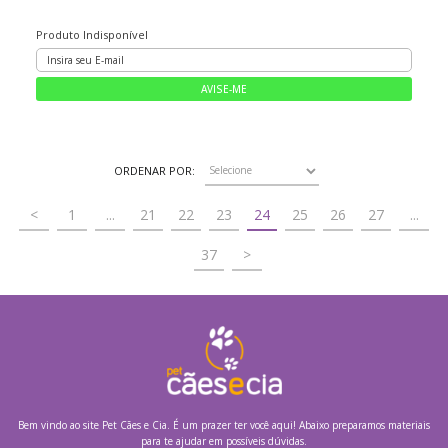
Produto Indisponível
ORDENAR POR:
<
1
...
21
22
23
24
25
26
27
...
37
>
Bem vindo ao site
Pet Cães e Cia.
É um prazer ter você aqui! Abaixo preparamos materiais
para te ajudar em possíveis dúvidas.