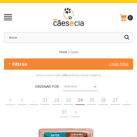
0
Home
Gatos
Filtros
Limpar Filtros
Foram encontrados
868
produtos nesta categoria
ORDENAR POR:
<
1
...
21
22
23
24
25
26
27
...
37
>