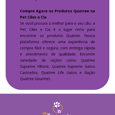
Compre Agora os Produtos Quatree na
Pet Cães e Cia
Se você procura o melhor para o seu cão, a
Pet Cães e Cia é o lugar certo para
encontrar os produtos Quatree. Nossa
plataforma oferece uma experiência de
compra fácil e segura, com entrega rápida
e atendimento de qualidade. Encontre
variedade de rações como Quatree
Supreme Filhote, Quatree Supreme Gatos
Castrados, Quatree Life Gatos e Ração
Quatree Gourmet.