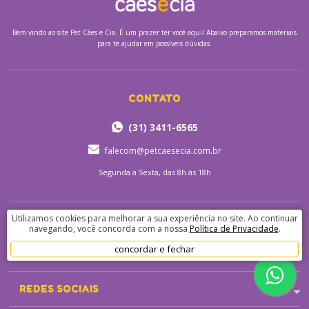
Bem vindo ao site
Pet Cães e Cia.
É um prazer ter você aqui! Abaixo preparamos materiais
para te ajudar em possíveis dúvidas.
CONTATO
(31) 3411-6565
falecom@petcaesecia.com.br
Segunda a Sexta, das 8h às 18h
Utilizamos cookies para melhorar a sua experiência no site. Ao continuar
INSTITUCIONAIS
navegando, você concorda com a nossa
Política de Privacidade
.
concordar e fechar
AJUDA E SUPORTE
REDES SOCIAIS