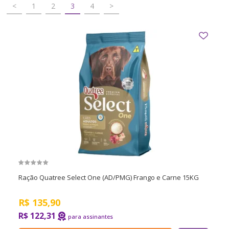
<
1
2
3
4
>
Ração Quatree Select One (AD/PMG) Frango e Carne 15KG
R$
135,90
R$ 122,31