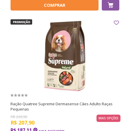
COMPRAR
Ração Quatree Supreme Dermasense Cães Adulto Raças
Pequenas
R$
269,90
MAIS OPÇÕES
R$
207,90
R$ 187,11