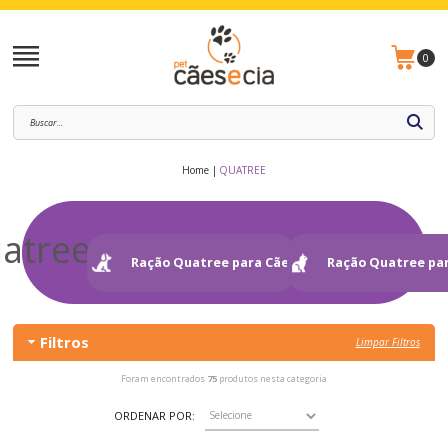
0
Home
QUATREE
atree
Ração Quatree para Cães
Ração Quatree pa
Filtros
Limpar Filtros
Foram encontrados
75
produtos nesta categoria
ORDENAR POR: