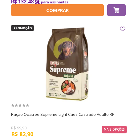
R$ 132,48
COMPRAR
Ração Quatree Supreme Light Cães Castrado Adulto RP
R$
99,90
MAIS OPÇÕES
R$
82,90