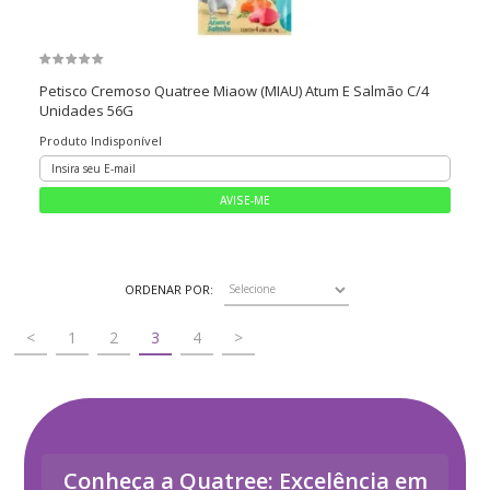
Petisco Cremoso Quatree Miaow (MIAU) Atum E Salmão C/4
Unidades 56G
Produto Indisponível
ORDENAR POR:
<
1
2
3
4
>
Conheça a Quatree: Excelência em