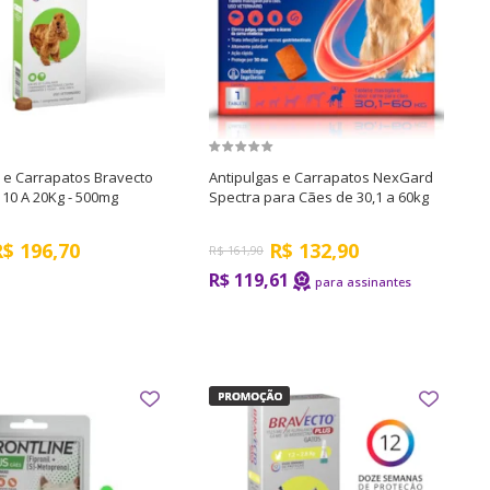
 e Carrapatos Bravecto
Antipulgas e Carrapatos NexGard
10 A 20Kg - 500mg
Spectra para Cães de 30,1 a 60kg
R$
196,70
R$
132,90
R$
161,90
R$ 119,61