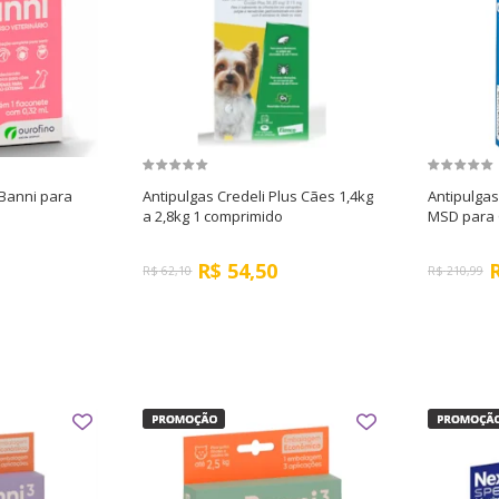
 Banni para
Antipulgas Credeli Plus Cães 1,4kg
Antipulga
a 2,8kg 1 comprimido
MSD para G
R$
54,50
R$
62,10
R$
210,99