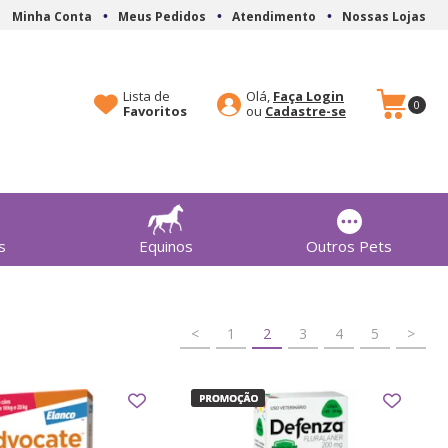
Minha Conta
Meus Pedidos
Atendimento
Nossas Lojas
Lista de
Olá,
Faça Login
0
Favoritos
Cadastre-se
s
Equinos
Outros Pets
<
1
2
3
4
5
>