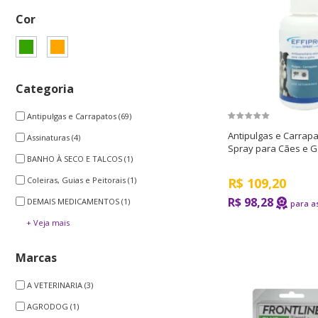
Cor
Categoria
Antipulgas e Carrapatos
(69)
Antipulgas e Carrapa
Assinaturas
(4)
Spray para Cães e G
BANHO À SECO E TALCOS
(1)
R$
109,20
Coleiras, Guias e Peitorais
(1)
R$ 98,28
DEMAIS MEDICAMENTOS
(1)
+ Veja mais
Marcas
A VETERINARIA
(3)
AGRODOG
(1)