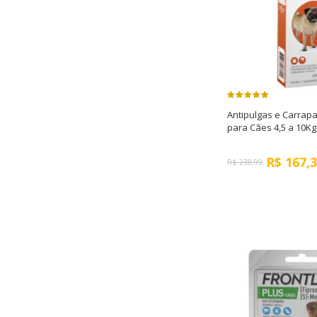
Antipulgas e Carrap
para Cães 4,5 a 10Kg
R$
167,
R$
238,99