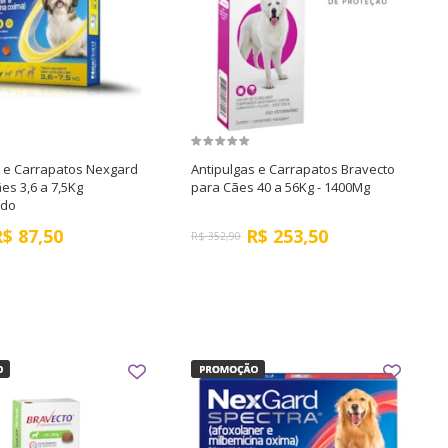
s e Carrapatos Nexgard
Antipulgas e Carrapatos Bravecto
es 3,6 a 7,5Kg
para Cães 40 a 56Kg - 1400Mg
ido
R$
87,50
R$
253,50
R$
352,90