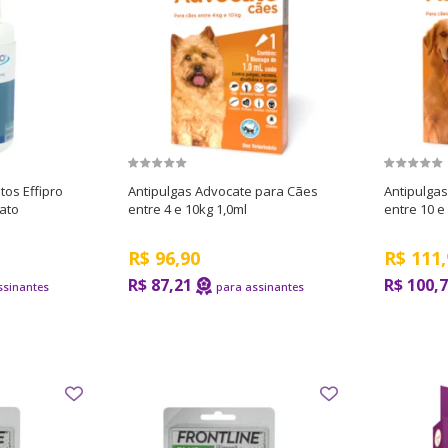
tos Effipro
Antipulgas Advocate para Cães
Antipulga
ato
entre 4 e 10kg 1,0ml
entre 10 e
R$
96,90
R$
111,
R$ 87,21
R$ 100,