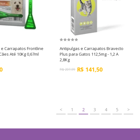
 e Carrapatos Frontline
Antipulgas e Carrapatos Bravecto
Cães Até 10Kg 0,67ml
Plus para Gatos 112,5mg - 1,2 A
2,8Kg
0
R$
141,50
R$
207,99
<
1
2
3
4
5
>