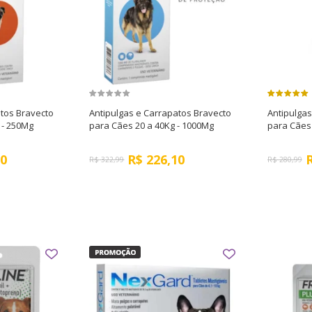
atos Bravecto
Antipulgas e Carrapatos Bravecto
Antipulgas
 - 250Mg
para Cães 20 a 40Kg - 1000Mg
para Cães 
30
R$
226,10
R$
322,99
R$
280,99