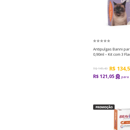
Antipulgas Banni pa
0,90ml – Kit com 3 Fl
R$
134,
R$
149,40
R$ 121,05