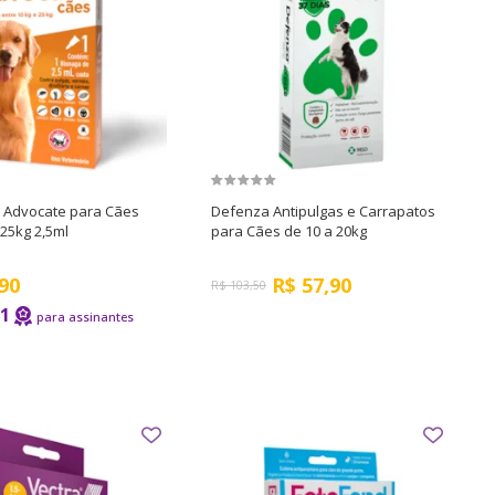
s Advocate para Cães
Defenza Antipulgas e Carrapatos
 25kg 2,5ml
para Cães de 10 a 20kg
90
R$
57,90
R$
103,50
71