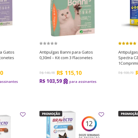
ra Gatos
Antipulgas Banni para Gatos
Antipulga
aconetes
0,30ml – Kit com 3 Flaconetes
Spectra Cã
1Comprim
50
R$
115,10
R$
146,18
R$
108,70
R$ 103,59