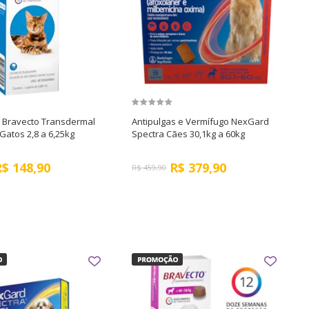
s Bravecto Transdermal
Antipulgas e Vermífugo NexGard
atos 2,8 a 6,25kg
Spectra Cães 30,1kg a 60kg
R$
148,90
R$
379,90
R$
459,90